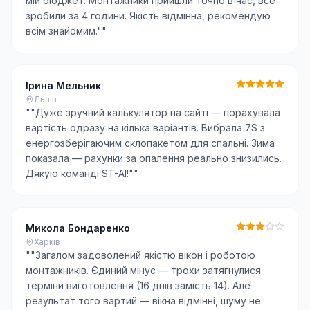
мій бюджет. Монтажники прийшли точно в час, все
зробили за 4 години. Якість відмінна, рекомендую
всім знайомим."
"
Ірина Мельник
Львів
"
"Дуже зручний калькулятор на сайті — порахувала
вартість одразу на кілька варіантів. Вибрала 7S з
енергозберігаючим склопакетом для спальні. Зима
показала — рахунки за опалення реально знизились.
Дякую команді ST-AI!"
"
Микола Бондаренко
Харків
"
"Загалом задоволений якістю вікон і роботою
монтажників. Єдиний мінус — трохи затягнулися
терміни виготовлення (16 днів замість 14). Але
результат того вартий — вікна відмінні, шуму не