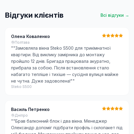
Відгуки клієнтів
Всі відгуки →
Олена Коваленко
Полтава
"
"Замовляла вікна Steko S500 для трикімнатної
квартири. Від виклику замірника до монтажу
пройшло 12 днів. Бригада працювала акуратно,
прибрала за собою. Після встановлення стало
набагато тепліше і тихіше — сусідня вулиця майже
не чутна. Дуже задоволена!"
"
Steko S500
Василь Петренко
Дніпро
"
"Брав балконний блок і два вікна. Менеджер
Олександр допоміг підібрати профіль і склопакет під