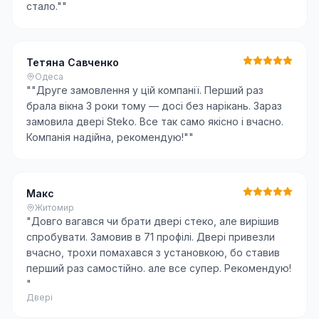
стало."
"
Тетяна Савченко
Одеса
"
"Друге замовлення у цій компанії. Перший раз
брала вікна 3 роки тому — досі без нарікань. Зараз
замовила двері Steko. Все так само якісно і вчасно.
Компанія надійна, рекомендую!"
"
Макс
Житомир
"
Довго вагався чи брати двері стеко, але вирішив
спробувати. Замовив в 71 профілі. Двері привезли
вчасно, трохи помахався з установкою, бо ставив
перший раз самостійно. але все супер. Рекомендую!
"
Двері