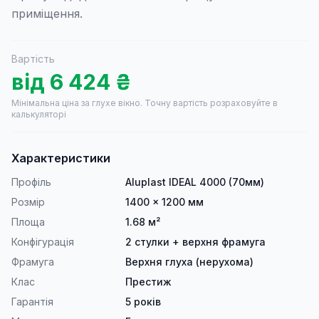
приміщення.
Вартість
від
6 424
₴
Мінімальна ціна за глухе вікно.
Точну вартість розраховуйте в
калькуляторі
Характеристики
Профіль
Aluplast IDEAL 4000 (70мм)
Розмір
1400 × 1200 мм
Площа
1.68 м²
Конфігурація
2 стулки + верхня фрамуга
Фрамуга
Верхня глуха (нерухома)
Клас
Престиж
Гарантія
5 років