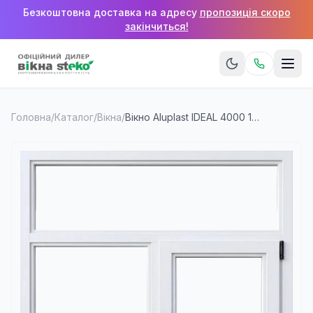
Безкоштовна доставка на адресу
пропозиція скоро
закінчиться!
Головна
/
Каталог
/
Вікна
/
Вікно Aluplast IDEAL 4000 1400×1200 мм (2 стулки + верхня фрамуга)