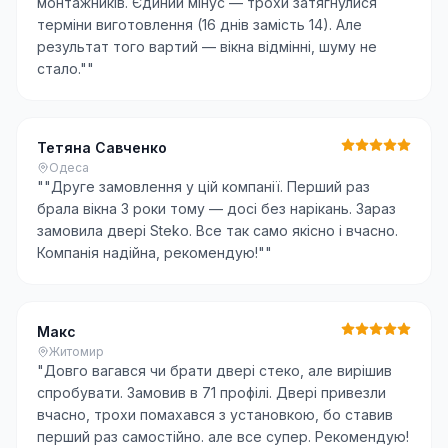
монтажників. Єдиний мінус — трохи затягнулися
терміни виготовлення (16 днів замість 14). Але
результат того вартий — вікна відмінні, шуму не
стало."
"
Тетяна Савченко
Одеса
"
"Друге замовлення у цій компанії. Перший раз
брала вікна 3 роки тому — досі без нарікань. Зараз
замовила двері Steko. Все так само якісно і вчасно.
Компанія надійна, рекомендую!"
"
Макс
Житомир
"
Довго вагався чи брати двері стеко, але вирішив
спробувати. Замовив в 71 профілі. Двері привезли
вчасно, трохи помахався з установкою, бо ставив
перший раз самостійно. але все супер. Рекомендую!