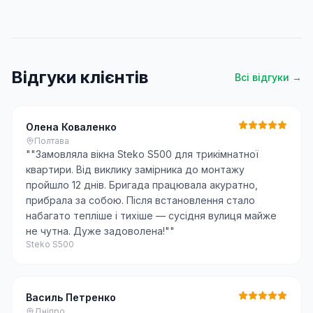
Відгуки клієнтів
Всі відгуки →
Олена Коваленко
Полтава
"
"Замовляла вікна Steko S500 для трикімнатної
квартири. Від виклику замірника до монтажу
пройшло 12 днів. Бригада працювала акуратно,
прибрала за собою. Після встановлення стало
набагато тепліше і тихіше — сусідня вулиця майже
не чутна. Дуже задоволена!"
"
Steko S500
Василь Петренко
Дніпро