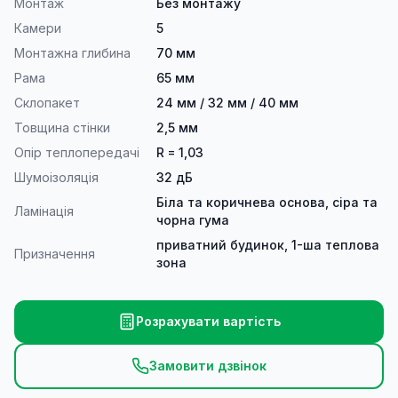
Монтаж
Без монтажу
Камери
5
Монтажна глибина
70 мм
Рама
65 мм
Склопакет
24 мм / 32 мм / 40 мм
Товщина стінки
2,5 мм
Опір теплопередачі
R = 1,03
Шумоізоляція
32 дБ
Біла та коричнева основа, сіра та
Ламінація
чорна гума
приватний будинок, 1-ша теплова
Призначення
зона
Розрахувати вартість
Замовити дзвінок