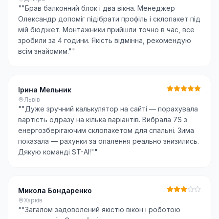
"
"Брав балконний блок і два вікна. Менеджер
Олександр допоміг підібрати профіль і склопакет під
мій бюджет. Монтажники прийшли точно в час, все
зробили за 4 години. Якість відмінна, рекомендую
всім знайомим."
"
Ірина Мельник
Львів
"
"Дуже зручний калькулятор на сайті — порахувала
вартість одразу на кілька варіантів. Вибрала 7S з
енергозберігаючим склопакетом для спальні. Зима
показала — рахунки за опалення реально знизились.
Дякую команді ST-AI!"
"
Микола Бондаренко
Харків
"
"Загалом задоволений якістю вікон і роботою