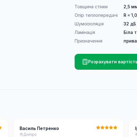
Товщина стінки
2,5 м
Опір теплопередачі
R = 1,
Шумоізоляція
32 дБ
Ламінація
Біла 
Призначення
прива
Розрахувати вартіст
Василь Петренко
Дніпро