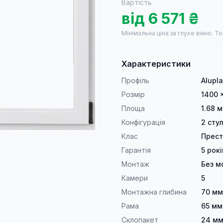
Вартість
від
6 571
₴
Мінімальна ціна за глухе вікно.
То
Характеристики
Профіль
Alupl
Розмір
1400 
Площа
1.68 м
Конфігурація
2 сту
Клас
Прес
Гарантія
5 рокі
Монтаж
Без м
Камери
5
Монтажна глибина
70 мм
Рама
65 мм
Склопакет
24 мм