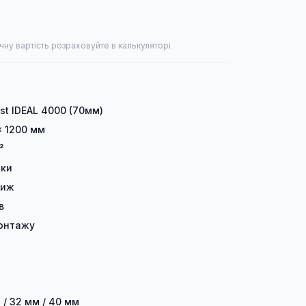
чну вартість розраховуйте в калькуляторі
ast IDEAL 4000 (70мм)
× 1200 мм
²
лки
тиж
в
онтажу
 / 32 мм / 40 мм