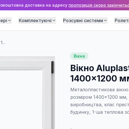
езкоштовна доставка на адресу
пропозиція скоро закінчитьс
ері
Комплектуючі
Розсувні системи
Ролет
Вікно Aluplast IDEAL 4000 1400×1200 мм (2 стулки)
Вікна
Вікно Aluplas
1400×1200 мм
Металопластикове вікно 
розміром 1400×1200 мм, 
виробництва, клас прест
будинку, 1-ша теплова з