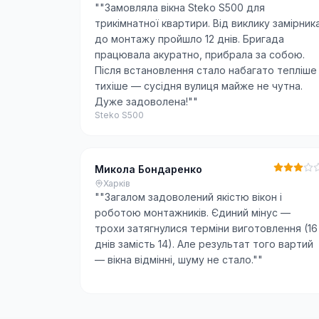
"
"Замовляла вікна Steko S500 для
трикімнатної квартири. Від виклику замірник
до монтажу пройшло 12 днів. Бригада
працювала акуратно, прибрала за собою.
Після встановлення стало набагато тепліше 
тихіше — сусідня вулиця майже не чутна.
Дуже задоволена!"
"
Steko S500
Микола Бондаренко
Харків
"
"Загалом задоволений якістю вікон і
роботою монтажників. Єдиний мінус —
трохи затягнулися терміни виготовлення (16
днів замість 14). Але результат того вартий
— вікна відмінні, шуму не стало."
"