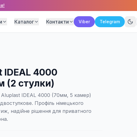
я!
и
Каталог
Контакти
Viber
Telegram
t IDEAL 4000
 (2 стулки)
Aluplast IDEAL 4000 (70мм, 5 камер)
двостулкове. Профіль німецького
иж, надійне рішення для приватного
она.