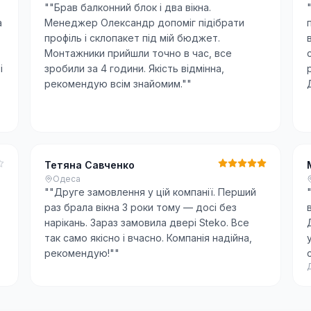
"
"Брав балконний блок і два вікна.
а
Менеджер Олександр допоміг підібрати
профіль і склопакет під мій бюджет.
Монтажники прийшли точно в час, все
і
зробили за 4 години. Якість відмінна,
рекомендую всім знайомим."
"
Тетяна Савченко
Одеса
"
"Друге замовлення у цій компанії. Перший
раз брала вікна 3 роки тому — досі без
нарікань. Зараз замовила двері Steko. Все
так само якісно і вчасно. Компанія надійна,
рекомендую!"
"