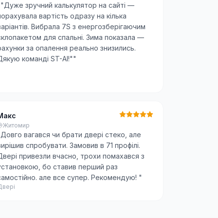
"
"Дуже зручний калькулятор на сайті —
порахувала вартість одразу на кілька
варіантів. Вибрала 7S з енергозберігаючим
склопакетом для спальні. Зима показала —
рахунки за опалення реально знизились.
Дякую команді ST-AI!"
"
Макс
Житомир
"
Довго вагався чи брати двері стеко, але
вирішив спробувати. Замовив в 71 профілі.
Двері привезли вчасно, трохи помахався з
установкою, бо ставив перший раз
самостійно. але все супер. Рекомендую!
"
Двері