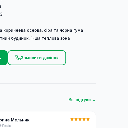
м
03
та коричнева основа, сіра та чорна гума
тний будинок, 1-ша теплова зона
ь
Замовити дзвінок
Всі відгуки →
Ірина Мельник
Львів