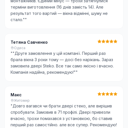
монтажників. Єдиний мінус — трохи затягнулися
терміни виготовлення (16 днів замість 14). Але
результат того вартий — вікна відмінні, шуму не
стало."
"
Тетяна Савченко
Одеса
"
"Друге замовлення у цій компанії. Перший раз
брала вікна 3 роки тому — досі без нарікань. Зараз
замовила двері Steko. Все так само якісно і вчасно.
Компанія надійна, рекомендую!"
"
Макс
Житомир
"
Довго вагався чи брати двері стеко, але вирішив
спробувати. Замовив в 71 профілі. Двері привезли
вчасно, трохи помахався з установкою, бо ставив
перший раз самостійно. але все супер. Рекомендую!