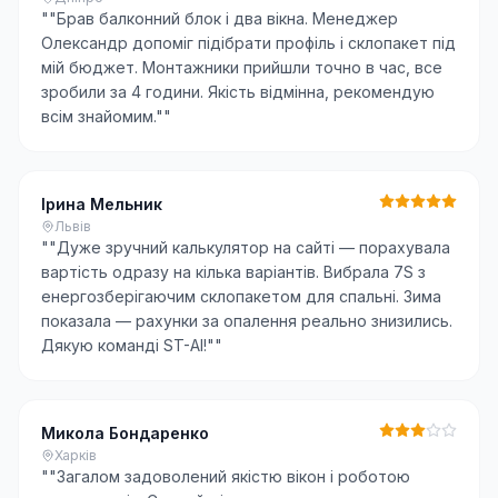
"
"Брав балконний блок і два вікна. Менеджер
Олександр допоміг підібрати профіль і склопакет під
мій бюджет. Монтажники прийшли точно в час, все
зробили за 4 години. Якість відмінна, рекомендую
всім знайомим."
"
Ірина Мельник
Львів
"
"Дуже зручний калькулятор на сайті — порахувала
вартість одразу на кілька варіантів. Вибрала 7S з
енергозберігаючим склопакетом для спальні. Зима
показала — рахунки за опалення реально знизились.
Дякую команді ST-AI!"
"
Микола Бондаренко
Харків
"
"Загалом задоволений якістю вікон і роботою