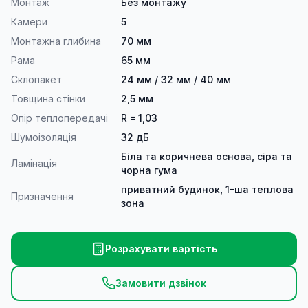
Монтаж
Без монтажу
Камери
5
Монтажна глибина
70 мм
Рама
65 мм
Склопакет
24 мм / 32 мм / 40 мм
Товщина стінки
2,5 мм
Опір теплопередачі
R = 1,03
Шумоізоляція
32 дБ
Біла та коричнева основа, сіра та
Ламінація
чорна гума
приватний будинок, 1-ша теплова
Призначення
зона
Розрахувати вартість
Замовити дзвінок