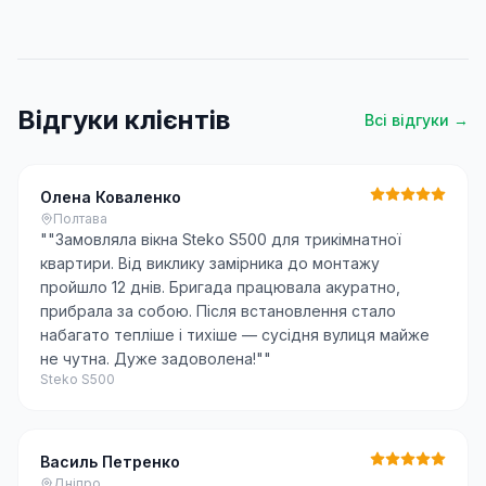
Відгуки клієнтів
Всі відгуки →
Олена Коваленко
Полтава
"
"Замовляла вікна Steko S500 для трикімнатної
квартири. Від виклику замірника до монтажу
пройшло 12 днів. Бригада працювала акуратно,
прибрала за собою. Після встановлення стало
набагато тепліше і тихіше — сусідня вулиця майже
не чутна. Дуже задоволена!"
"
Steko S500
Василь Петренко
Дніпро