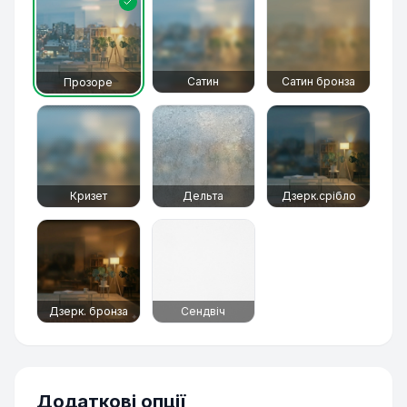
Сатин
Сатин бронза
Прозоре
Кризет
Дельта
Дзерк.срібло
Дзерк. бронза
Сендвіч
Додаткові опції