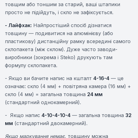
товщим або тоншим за старий, ваші штапики
просто не підійдуть, і скло не зафіксується.
- Лайфхак:
Найпростіший спосіб дізнатися
товщину — подивитися на алюмінієву (або
пластикову) дистанційну рамку всередині самого
склопакета (між склом). Дуже часто заводи-
виробники (зокрема і Steko) друкують там
формулу склопакета.
- Якщо ви бачите напис на кшталт
4-16-4
— це
означає: скло (4 мм) + повітряна камера (16 мм) +
скло (4 мм) = загальна товщина
24 мм
(стандартний однокамерний).
- Якщо напис
4-10-4-10-4
— загальна товщина
32
мм
(стандартний двокамерний).
Якщо маркування немає
, товщину можна