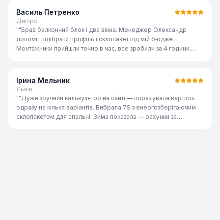
Василь Петренко
Дніпро
"
"Брав балконний блок і два вікна. Менеджер Олександр
допоміг підібрати профіль і склопакет під мій бюджет.
Монтажники прийшли точно в час, все зробили за 4 години.
Якість відмінна, рекомендую всім знайомим."
"
Ірина Мельник
Львів
"
"Дуже зручний калькулятор на сайті — порахувала вартість
одразу на кілька варіантів. Вибрала 7S з енергозберігаючим
склопакетом для спальні. Зима показала — рахунки за
опалення реально знизились. Дякую команді ST-AI!"
"