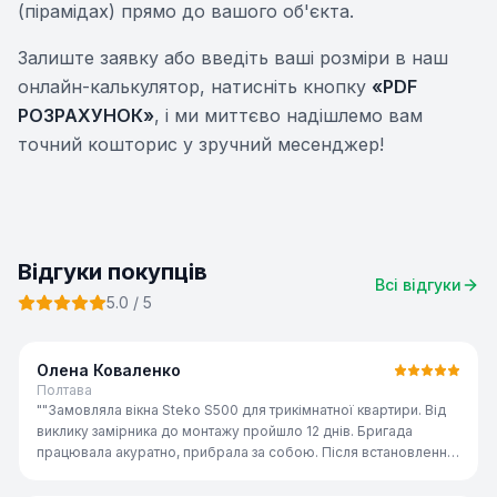
(пірамідах) прямо до вашого об'єкта.
Залиште заявку або введіть ваші розміри в наш
онлайн-калькулятор, натисніть кнопку
«PDF
РОЗРАХУНОК»
, і ми миттєво надішлемо вам
точний кошторис у зручний месенджер!
Відгуки покупців
Всі відгуки
5.0
/ 5
Олена Коваленко
Полтава
"
"Замовляла вікна Steko S500 для трикімнатної квартири. Від
виклику замірника до монтажу пройшло 12 днів. Бригада
працювала акуратно, прибрала за собою. Після встановлення
стало набагато тепліше і тихіше — сусідня вулиця майже не
чутна. Дуже задоволена!"
"