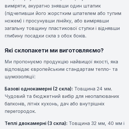
виміряти, акуратно знявши один штапик
(підчепивши його жорстким шпателем або тупим
ножем) і просунувши лінійку, або вимірявши
загальну товщину пластикової стулки і віднявши
глибину посадки скла з обох боків.
Які склопакети ми виготовляємо?
Ми пропонуємо продукцію найвищої якості, яка
відповідає європейським стандартам тепло- та
шумоізоляції:
Базові однокамерні (2 скла):
Товщина 24 мм.
Чудовий та бюджетний вибір для неопалюваних
балконів, літніх кухонь, дач або внутрішніх
перегородок.
Теплі двокамерні (3 скла):
Товщина 32 мм, 40 мм і