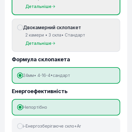
Детальніше
Двокамерний склопакет
2 камери • 3 скла• Стандарт
Детальніше
Формула склопакета
24мм• 4-16-4•сандарт
Енергоефективність
Непортібно
і-Енергозберігаюче скло+Ar