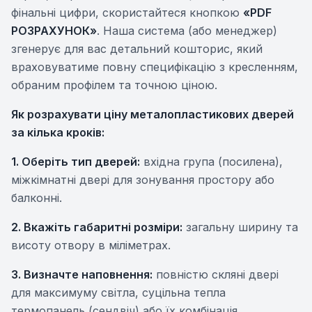
фінальні цифри, скористайтеся кнопкою
«PDF
РОЗРАХУНОК»
. Наша система (або менеджер)
згенерує для вас детальний кошторис, який
враховуватиме повну специфікацію з кресленням,
обраним профілем та точною ціною.
Як розрахувати ціну металопластикових дверей
за кілька кроків:
1. Оберіть тип дверей:
вхідна група (посилена),
міжкімнатні двері для зонування простору або
балконні.
2. Вкажіть габаритні розміри:
загальну ширину та
висоту отвору в міліметрах.
3. Визначте наповнення:
повністю скляні двері
для максимуму світла, суцільна тепла
термопанель (сендвіч) або їх комбінація.