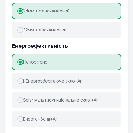
24мм • однокамерний
32мм • двокамерний
Енергоефективність
Непортібно
і-Енергозберігаюче скло+Ar
Solar мультифункціональне скло +Ar
Енерго+Solar+Ar