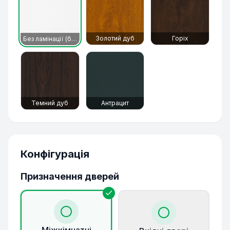
Золотий дуб
Горіх
Без ламінації (білий)
Темний дуб
Антрацит
Конфігурація
Призначення дверей