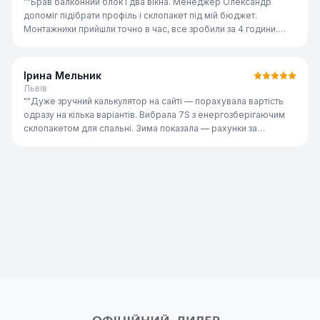
"
"Брав балконний блок і два вікна. Менеджер Олександр
допоміг підібрати профіль і склопакет під мій бюджет.
Монтажники прийшли точно в час, все зробили за 4 години.
Якість відмінна, рекомендую всім знайомим."
"
Ірина Мельник
Львів
"
"Дуже зручний калькулятор на сайті — порахувала вартість
одразу на кілька варіантів. Вибрала 7S з енергозберігаючим
склопакетом для спальні. Зима показала — рахунки за
опалення реально знизились. Дякую команді ST-AI!"
"