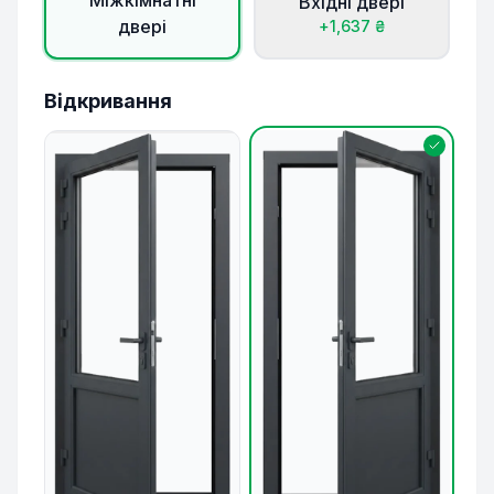
Міжкімнатні
Вхідні двері
двері
+
1,637
₴
Відкривання