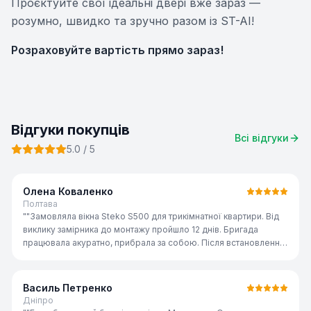
Проєктуйте свої ідеальні двері вже зараз —
розумно, швидко та зручно разом із ST-AI!
Розраховуйте вартість прямо зараз!
Відгуки покупців
Всі відгуки
5.0
/ 5
Олена Коваленко
Полтава
"
"Замовляла вікна Steko S500 для трикімнатної квартири. Від
виклику замірника до монтажу пройшло 12 днів. Бригада
працювала акуратно, прибрала за собою. Після встановлення
стало набагато тепліше і тихіше — сусідня вулиця майже не
чутна. Дуже задоволена!"
"
Василь Петренко
Дніпро