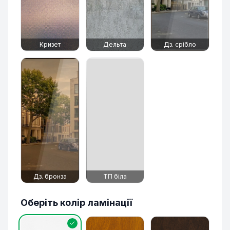
Кризет
Дельта
Дз. срібло
Дз. бронза
ТП біла
Оберіть колір ламінації