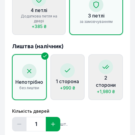
4 петлі
3 петлі
Додаткова петля на
двері
за замовчуванням
+
385
₴
Лиштва (налічник)
2
1 сторона
Непотрібно
сторони
+
990
₴
без лиштви
+
1,980
₴
Кількість дверей
1
шт.