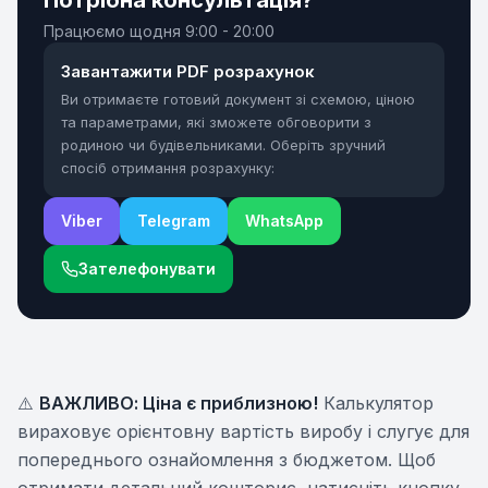
Працюємо щодня
9:00 - 20:00
Завантажити PDF розрахунок
Ви отримаєте готовий документ зі схемою, ціною
та параметрами, які зможете обговорити з
родиною чи будівельниками. Оберіть зручний
спосіб отримання розрахунку:
Viber
Telegram
WhatsApp
Зателефонувати
⚠️
ВАЖЛИВО: Ціна є приблизною!
Калькулятор
вираховує орієнтовну вартість виробу і слугує для
попереднього ознайомлення з бюджетом. Щоб
отримати детальний кошторис, натисніть кнопку