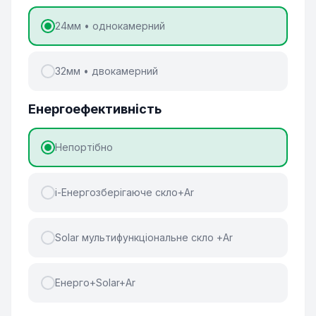
24мм • однокамерний
32мм • двокамерний
Енергоефективність
Непортібно
і-Енергозберігаюче скло+Ar
Solar мультифункціональне скло +Ar
Енерго+Solar+Ar