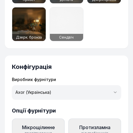
Дзерк. бронза
Сендвіч
Конфігурація
Виробник фурнітури
Axor (Українська)
Опції фурнітури
Мікрощілинне
Протизламна