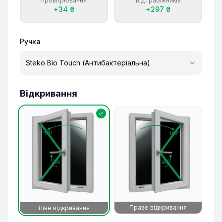
провітрювання
від грабіжників
+
34
₴
+
297
₴
Ручка
Steko Bio Touch (Антибактеріальна)
Відкривання
Праве відкривання
Ліве відкривання