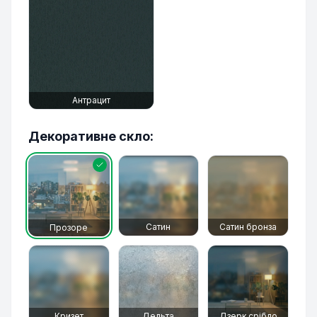
Антрацит
Декоративне скло:
Сатин
Сатин бронза
Прозоре
Кризет
Дельта
Дзерк.срібло