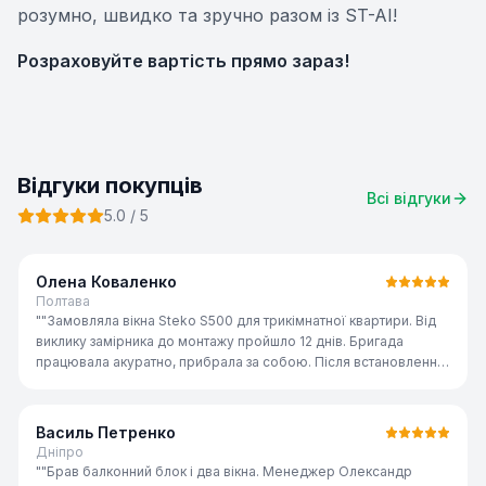
розумно, швидко та зручно разом із ST-AI!
Розраховуйте вартість прямо зараз!
Відгуки покупців
Всі відгуки
5.0
/ 5
Олена Коваленко
Полтава
"
"Замовляла вікна Steko S500 для трикімнатної квартири. Від
виклику замірника до монтажу пройшло 12 днів. Бригада
працювала акуратно, прибрала за собою. Після встановлення
стало набагато тепліше і тихіше — сусідня вулиця майже не
чутна. Дуже задоволена!"
"
Василь Петренко
Дніпро
"
"Брав балконний блок і два вікна. Менеджер Олександр