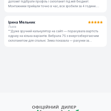
допоміг підібрати профіль і склопакет під мій бюджет.
Монтажники прийшли точно в час, все зробили за 4 години.
Якість відмінна, рекомендую всім знайомим."
"
Ірина Мельник
Львів
"
"Дуже зручний калькулятор на сайті — порахувала вартість
одразу на кілька варіантів. Вибрала 7S з енергозберігаючим
склопакетом для спальні. Зима показала — рахунки за
опалення реально знизились. Дякую команді ST-AI!"
"